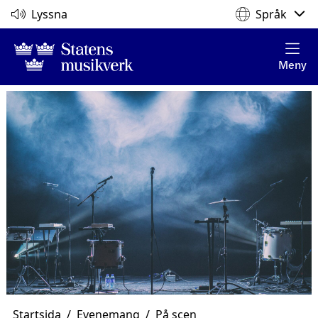
Lyssna
Språk
Meny
Startsida
/
Evenemang
/
På scen