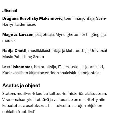
Jäsenet
Dragana Kusoffsky Maksimovic
, toiminnanjohtaja, Sven-
Harryn taidemuseo
Magnus Larsson
, pääjohtaja, Myndigheten för tillgängliga
medier
Nadja Chatti
, musiikkikustantaja ja klubituottaja, Universal
Music Publishing Group
Lars Ilshammar
, historioitsija, IT-keskustelija, journalisti,
Kuninkaallisen kirjaston entinen apulaiskirjastonjohtaja
Asetus ja ohjeet
Statens musikverk kuuluu kulttuuriministeriön alaisuuteen.
Viranomaisen yleistehtävä ja vastuualue on määritetty niin
kutsututussa asetuksessa hallitukselta saatujen ohjeiden
pohjalta (ruotsiksi).